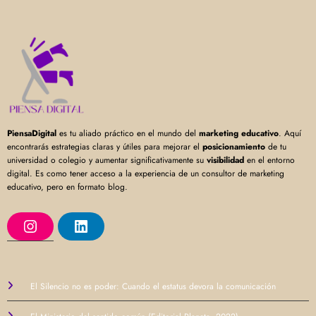
PiensaDigital
es tu aliado práctico en el mundo del
marketing educativo
. Aquí
encontrarás estrategias claras y útiles para mejorar el
posicionamiento
de tu
universidad o colegio y aumentar significativamente su
visibilidad
en el entorno
digital. Es como tener acceso a la experiencia de un consultor de marketing
educativo, pero en formato blog.
I
L
n
i
s
n
t
k
a
e
g
d
r
I
El Silencio no es poder: Cuando el estatus devora la comunicación
a
n
m