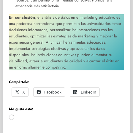
recursos. Esto permite tomar medidas correctivas y brindar una
experiencia más satisfactoria.
En conclusión
, el análisis de datos en el marketing educativo es
una poderosa herramienta que permite a las universidades tomar
decisiones informadas, personalizar las interacciones con los
estudiantes, optimizar las estrategias de marketing y mejorar la
experiencia general. Al utilizar herramientas adecuadas,
implementar estrategias efectivas y aprovechar los datos
disponibles, las instituciones educativas pueden aumentar su
visibilidad, atraer a estudiantes de calidad y alcanzar el éxito en
un entorno altamente competitivo.
Compártelo:
X
Facebook
LinkedIn
Me gusta esto:
Cargando...