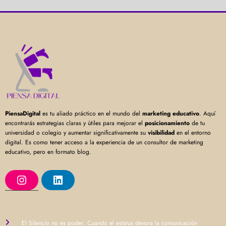
PiensaDigital
es tu aliado práctico en el mundo del
marketing educativo
. Aquí
encontrarás estrategias claras y útiles para mejorar el
posicionamiento
de tu
universidad o colegio y aumentar significativamente su
visibilidad
en el entorno
digital. Es como tener acceso a la experiencia de un consultor de marketing
educativo, pero en formato blog.
I
L
n
i
s
n
t
k
a
e
g
d
r
I
El Silencio no es poder: Cuando el estatus devora la comunicación