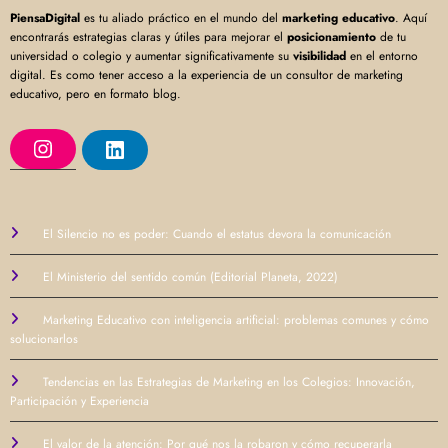
PiensaDigital
es tu aliado práctico en el mundo del
marketing educativo
. Aquí
encontrarás estrategias claras y útiles para mejorar el
posicionamiento
de tu
universidad o colegio y aumentar significativamente su
visibilidad
en el entorno
digital. Es como tener acceso a la experiencia de un consultor de marketing
educativo, pero en formato blog.
I
L
n
i
s
n
t
k
a
e
g
d
r
I
El Silencio no es poder: Cuando el estatus devora la comunicación
a
n
m
El Ministerio del sentido común (Editorial Planeta, 2022)
Marketing Educativo con inteligencia artificial: problemas comunes y cómo
solucionarlos
Tendencias en las Estrategias de Marketing en los Colegios: Innovación,
Participación y Experiencia
El valor de la atención: Por qué nos la robaron y cómo recuperarla