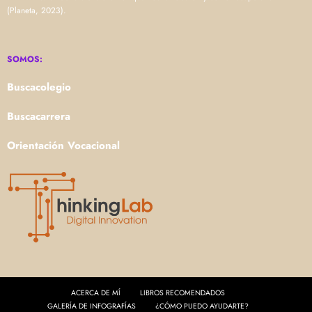
(Planeta, 2023).
SOMOS:
Buscacolegio
Buscacarrera
Orientación Vocacional
ACERCA DE MÍ
LIBROS RECOMENDADOS
GALERÍA DE INFOGRAFÍAS
¿CÓMO PUEDO AYUDARTE?