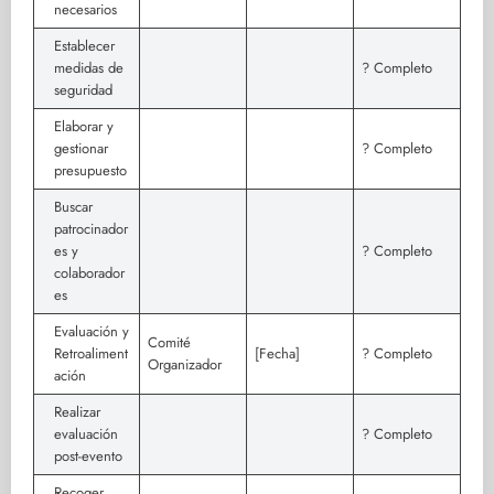
necesarios
Establecer
medidas de
? Completo
seguridad
Elaborar y
gestionar
? Completo
presupuesto
Buscar
patrocinador
es y
? Completo
colaborador
es
Evaluación y
Comité
Retroaliment
[Fecha]
? Completo
Organizador
ación
Realizar
evaluación
? Completo
post-evento
Recoger