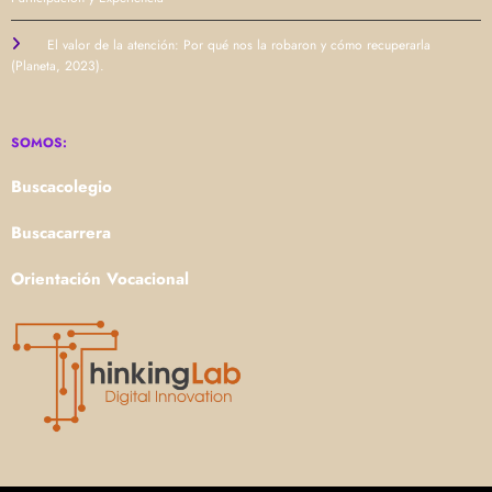
El valor de la atención: Por qué nos la robaron y cómo recuperarla
(Planeta, 2023).
SOMOS:
Buscacolegio
Buscacarrera
Orientación Vocacional