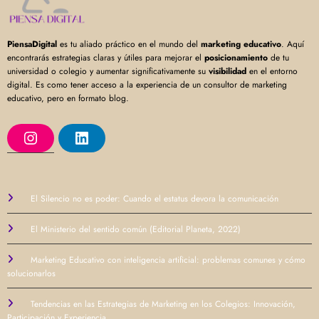
PiensaDigital
es tu aliado práctico en el mundo del
marketing educativo
. Aquí
encontrarás estrategias claras y útiles para mejorar el
posicionamiento
de tu
universidad o colegio y aumentar significativamente su
visibilidad
en el entorno
digital. Es como tener acceso a la experiencia de un consultor de marketing
educativo, pero en formato blog.
I
L
n
i
s
n
t
k
a
e
g
d
r
I
El Silencio no es poder: Cuando el estatus devora la comunicación
a
n
m
El Ministerio del sentido común (Editorial Planeta, 2022)
Marketing Educativo con inteligencia artificial: problemas comunes y cómo
solucionarlos
Tendencias en las Estrategias de Marketing en los Colegios: Innovación,
Participación y Experiencia