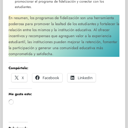
promocionar el programa de fidelización y conectar con los
estudiantes.
En resumen, los programas de fidelización son una herramienta
poderosa para promover la lealtad de los estudiantes y fortalecer la
relación entre los mismos y la institución educativa. Al ofrecer
incentivos y recompensas que agreguen valor a la experiencia
estudiantil, las instituciones pueden mejorar la retención, fomentar
la participación y generar una comunidad educativa más
comprometida y satisfecha.
Compártelo:
X
Facebook
LinkedIn
Me gusta esto:
Cargando...