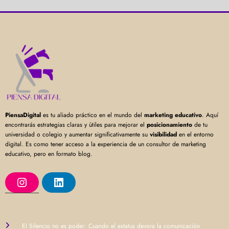
PiensaDigital
es tu aliado práctico en el mundo del
marketing educativo
. Aquí
encontrarás estrategias claras y útiles para mejorar el
posicionamiento
de tu
universidad o colegio y aumentar significativamente su
visibilidad
en el entorno
digital. Es como tener acceso a la experiencia de un consultor de marketing
educativo, pero en formato blog.
I
L
n
i
s
n
t
k
a
e
g
d
r
I
El Silencio no es poder: Cuando el estatus devora la comunicación