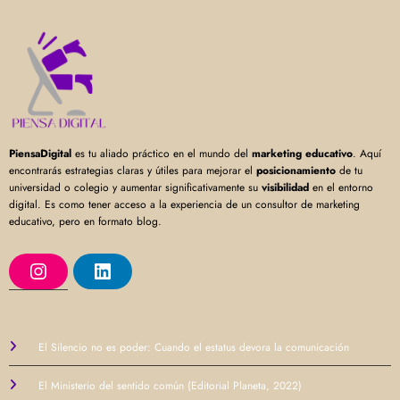
PiensaDigital
es tu aliado práctico en el mundo del
marketing educativo
. Aquí
encontrarás estrategias claras y útiles para mejorar el
posicionamiento
de tu
universidad o colegio y aumentar significativamente su
visibilidad
en el entorno
digital. Es como tener acceso a la experiencia de un consultor de marketing
educativo, pero en formato blog.
I
L
n
i
s
n
t
k
a
e
g
d
r
I
El Silencio no es poder: Cuando el estatus devora la comunicación
a
n
m
El Ministerio del sentido común (Editorial Planeta, 2022)