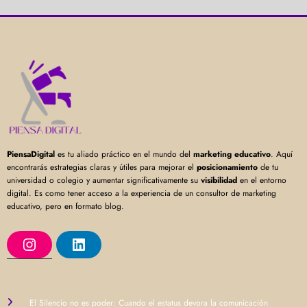
PiensaDigital
es tu aliado práctico en el mundo del
marketing educativo
. Aquí
encontrarás estrategias claras y útiles para mejorar el
posicionamiento
de tu
universidad o colegio y aumentar significativamente su
visibilidad
en el entorno
digital. Es como tener acceso a la experiencia de un consultor de marketing
educativo, pero en formato blog.
I
L
n
i
s
n
t
k
a
e
g
d
r
I
El Silencio no es poder: Cuando el estatus devora la comunicación