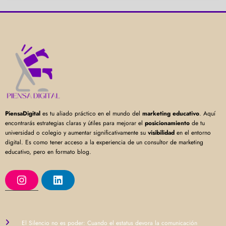
PiensaDigital
es tu aliado práctico en el mundo del
marketing educativo
. Aquí
encontrarás estrategias claras y útiles para mejorar el
posicionamiento
de tu
universidad o colegio y aumentar significativamente su
visibilidad
en el entorno
digital. Es como tener acceso a la experiencia de un consultor de marketing
educativo, pero en formato blog.
I
L
n
i
s
n
t
k
a
e
g
d
r
I
El Silencio no es poder: Cuando el estatus devora la comunicación