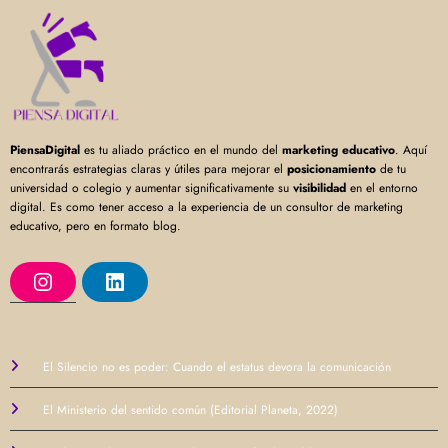
PiensaDigital
es tu aliado práctico en el mundo del
marketing educativo
. Aquí
encontrarás estrategias claras y útiles para mejorar el
posicionamiento
de tu
universidad o colegio y aumentar significativamente su
visibilidad
en el entorno
digital. Es como tener acceso a la experiencia de un consultor de marketing
educativo, pero en formato blog.
I
L
n
i
s
n
t
k
a
e
g
d
r
I
El Silencio no es poder: Cuando el estatus devora la comunicación
a
n
m
El Ministerio del sentido común (Editorial Planeta, 2022)