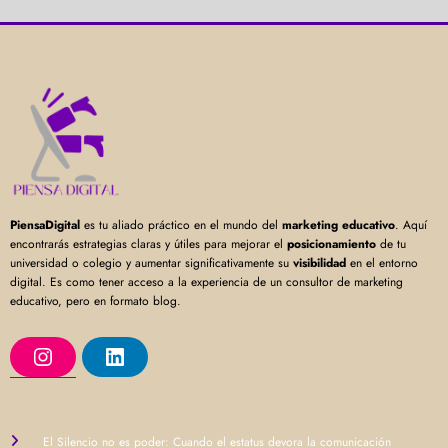
PiensaDigital
es tu aliado práctico en el mundo del
marketing educativo
. Aquí
encontrarás estrategias claras y útiles para mejorar el
posicionamiento
de tu
universidad o colegio y aumentar significativamente su
visibilidad
en el entorno
digital. Es como tener acceso a la experiencia de un consultor de marketing
educativo, pero en formato blog.
I
L
n
i
s
n
t
k
a
e
g
d
r
I
El Silencio no es poder: Cuando el estatus devora la comunicación