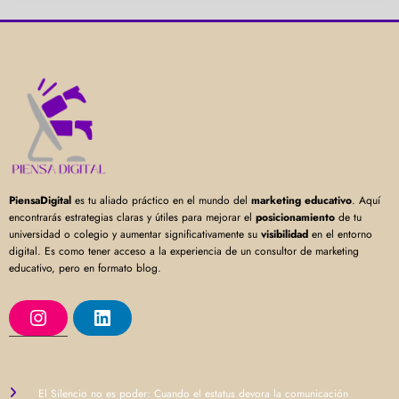
PiensaDigital
es tu aliado práctico en el mundo del
marketing educativo
. Aquí
encontrarás estrategias claras y útiles para mejorar el
posicionamiento
de tu
universidad o colegio y aumentar significativamente su
visibilidad
en el entorno
digital. Es como tener acceso a la experiencia de un consultor de marketing
educativo, pero en formato blog.
I
L
n
i
s
n
t
k
a
e
g
d
r
I
El Silencio no es poder: Cuando el estatus devora la comunicación