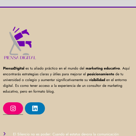
PiensaDigital
es tu aliado práctico en el mundo del
marketing educativo
. Aquí
encontrarás estrategias claras y útiles para mejorar el
posicionamiento
de tu
universidad o colegio y aumentar significativamente su
visibilidad
en el entorno
digital. Es como tener acceso a la experiencia de un consultor de marketing
educativo, pero en formato blog.
I
L
n
i
s
n
t
k
a
e
g
d
r
I
El Silencio no es poder: Cuando el estatus devora la comunicación