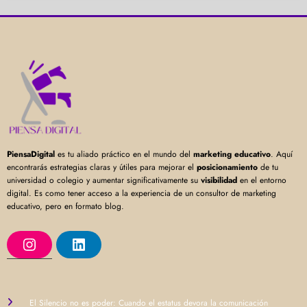
PiensaDigital
es tu aliado práctico en el mundo del
marketing educativo
. Aquí
encontrarás estrategias claras y útiles para mejorar el
posicionamiento
de tu
universidad o colegio y aumentar significativamente su
visibilidad
en el entorno
digital. Es como tener acceso a la experiencia de un consultor de marketing
educativo, pero en formato blog.
I
L
n
i
s
n
t
k
a
e
g
d
r
I
El Silencio no es poder: Cuando el estatus devora la comunicación