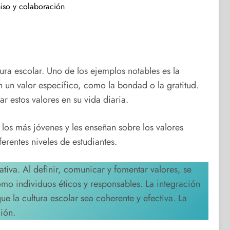
miso y colaboración
ra escolar. Uno de los ejemplos notables es la
 un valor específico, como la bondad o la gratitud.
r estos valores en su vida diaria.
los más jóvenes y les enseñan sobre los valores
erentes niveles de estudiantes.
ativa. Al definir, comunicar y fomentar valores, se
mo individuos éticos y responsables. La integración
ue la cultura escolar sea coherente y efectiva. La
ción.