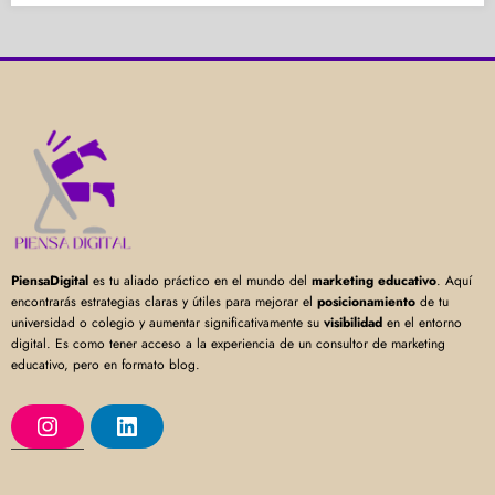
PiensaDigital
es tu aliado práctico en el mundo del
marketing educativo
. Aquí
encontrarás estrategias claras y útiles para mejorar el
posicionamiento
de tu
universidad o colegio y aumentar significativamente su
visibilidad
en el entorno
digital. Es como tener acceso a la experiencia de un consultor de marketing
educativo, pero en formato blog.
I
L
n
i
s
n
t
k
a
e