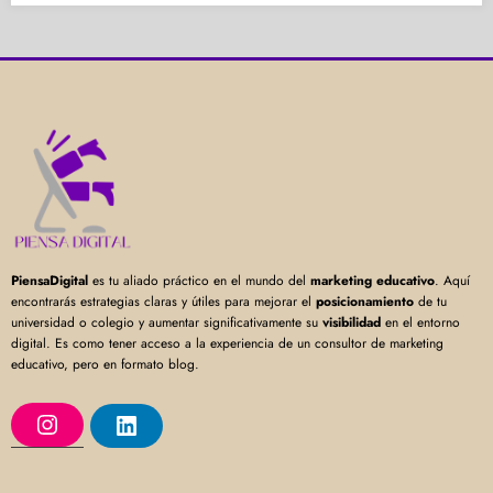
PiensaDigital
es tu aliado práctico en el mundo del
marketing educativo
. Aquí
encontrarás estrategias claras y útiles para mejorar el
posicionamiento
de tu
universidad o colegio y aumentar significativamente su
visibilidad
en el entorno
digital. Es como tener acceso a la experiencia de un consultor de marketing
educativo, pero en formato blog.
I
L
n
i
s
n
t
k
a
e