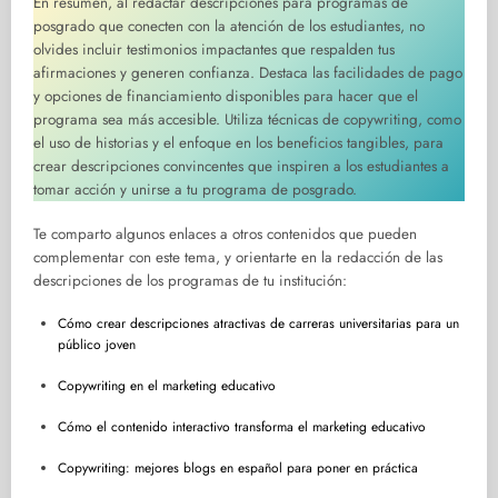
En resumen, al redactar descripciones para programas de
posgrado que conecten con la atención de los estudiantes, no
olvides incluir testimonios impactantes que respalden tus
afirmaciones y generen confianza. Destaca las facilidades de pago
y opciones de financiamiento disponibles para hacer que el
programa sea más accesible. Utiliza técnicas de copywriting, como
el uso de historias y el enfoque en los beneficios tangibles, para
crear descripciones convincentes que inspiren a los estudiantes a
tomar acción y unirse a tu programa de posgrado.
Te comparto algunos enlaces a otros contenidos que pueden
complementar con este tema, y orientarte en la redacción de las
descripciones de los programas de tu institución:
Cómo crear descripciones atractivas de carreras universitarias para un
público joven
Copywriting en el marketing educativo
Cómo el contenido interactivo transforma el marketing educativo
Copywriting: mejores blogs en español para poner en práctica