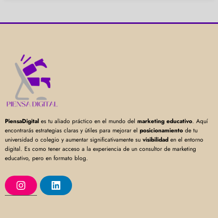
PiensaDigital
es tu aliado práctico en el mundo del
marketing educativo
. Aquí
encontrarás estrategias claras y útiles para mejorar el
posicionamiento
de tu
universidad o colegio y aumentar significativamente su
visibilidad
en el entorno
digital. Es como tener acceso a la experiencia de un consultor de marketing
educativo, pero en formato blog.
I
L
n
i
s
n
t
k
a
e