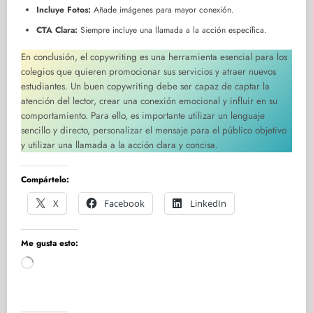
Incluye Fotos:
Añade imágenes para mayor conexión.
CTA Clara:
Siempre incluye una llamada a la acción específica.
En conclusión, el copywriting es una herramienta esencial para los
colegios que quieren promocionar sus servicios y atraer nuevos
estudiantes. Un buen copywriting debe ser capaz de captar la
atención del lector, crear una conexión emocional y influir en su
comportamiento. Para ello, es importante utilizar un lenguaje
sencillo y directo, personalizar el mensaje para el público objetivo
y utilizar una llamada a la acción clara y concisa.
Compártelo:
X
Facebook
LinkedIn
Me gusta esto:
Cargando...