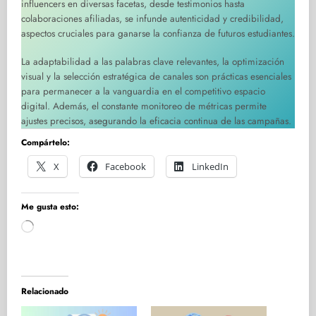
influencers en diversas facetas, desde testimonios hasta
colaboraciones afiliadas, se infunde autenticidad y credibilidad,
aspectos cruciales para ganarse la confianza de futuros estudiantes.
La adaptabilidad a las palabras clave relevantes, la optimización
visual y la selección estratégica de canales son prácticas esenciales
para permanecer a la vanguardia en el competitivo espacio
digital. Además, el constante monitoreo de métricas permite
ajustes precisos, asegurando la eficacia continua de las campañas.
Compártelo:
X
Facebook
LinkedIn
Me gusta esto:
Cargando...
Relacionado